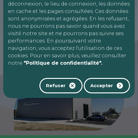
déconnexion, le lieu de connexion, les données
en cache et les pages consultées. Ces données
Réservation motos, quads, voiturettes...
sont anonymisées et agrégées. En les refusant,
nous ne pourrons pas savoir quand vous avez
visité notre site et ne pourrons pas suivre ses
Veuillez vous présenter au moins 10
performances. En poursuivant votre
minutes avant le début de contrôle.
navigation, vous acceptez l'utilisation de ces
N'oubliez pas le certificat
cookies. Pour en savoir plus, veuillez consulter
notre
"Politique de confidentialité".
d'immatriculation du véhicule.
Refuser
Accepter